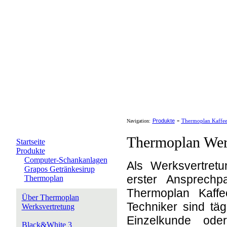
-
Produkte
Navigation:
Thermoplan Kaffe
Thermoplan Wer
Startseite
Produkte
Computer-Schankanlagen
Als Werksvertret
Grapos Getränkesirup
erster Ansprech
Thermoplan
Thermoplan Kaff
Über Thermoplan
Techniker sind tä
Werksvertretung
Einzelkunde od
Black&White 3