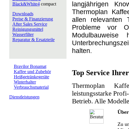
langjährigen Kno
Black&White4
compact
Thermoplan Kaffe
Downloads
allen relevanten 
Preise & Finanzierung
After Sales Service
Probleme vor Or
Reinigungsmittel
Modulbauweise 
Wasserfilter
Reparatur & Ersatzteile
Unterbrechungsze
halten.
Bravilor Bonamat
Top Service Ihre
Kaffee und Zubehör
Heißgetränkegeräte
Winterhalter
Thermoplan Kaff
Verbrauchsmaterial
leistungsstarke Prof
Dienstleistungen
Betrieb. Alle Modell
Überz
Zu un