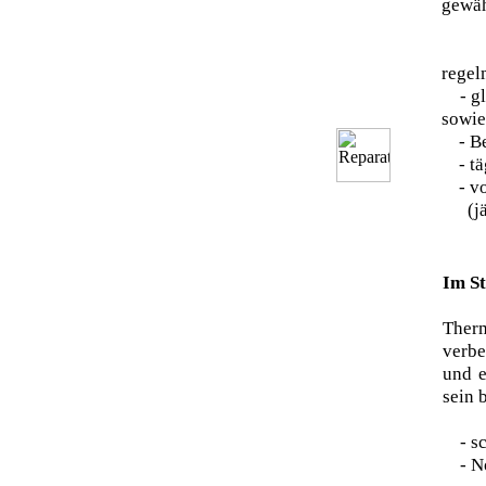
gewäh
- Ve
regel
- gle
sowie
- Bet
- täg
- vor
(jähr
Im St
Ther
verbe
und e
sein 
- sch
- Not