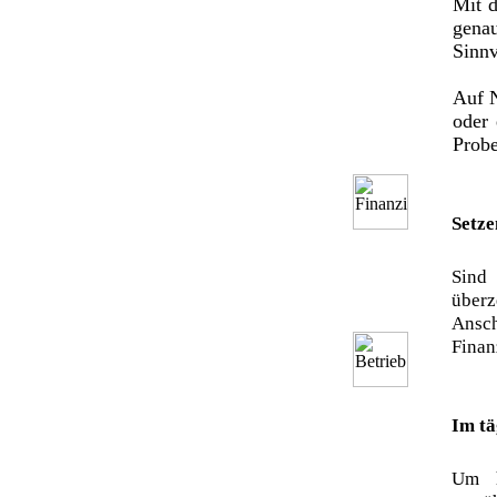
Mit d
gena
Sinnv
Auf N
oder 
Probe
Setze
Sind 
überz
Ansch
Finan
Im tä
Um h