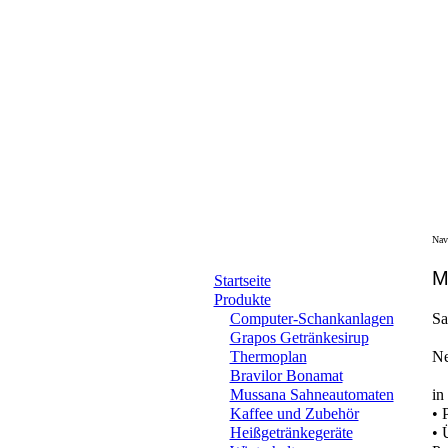
Nav
M
Startseite
Produkte
Computer-Schankanlagen
Sa
Grapos Getränkesirup
Thermoplan
Ne
Bravilor Bonamat
Mussana Sahneautomaten
in
Kaffee und Zubehör
• 
Heißgetränkegeräte
• 