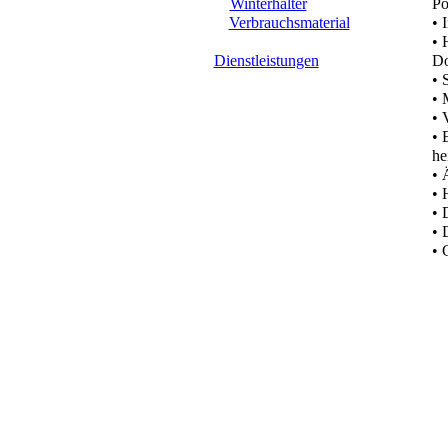
Winterhalter
Po
Verbrauchsmaterial
• 
• 
Dienstleistungen
Do
• 
• 
• 
• 
he
• 
• 
• 
• 
• 