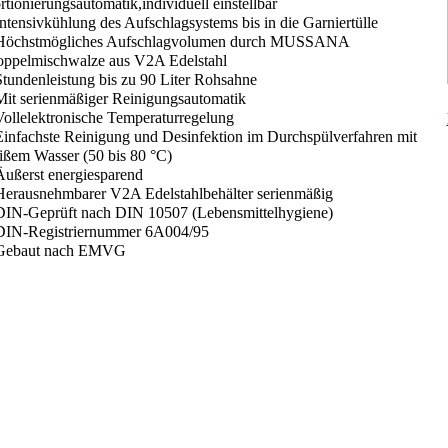
rtionierungsautomatik,individuell einstellbar
Intensivkühlung des Aufschlagsystems bis in die Garniertülle
Höchstmögliches Aufschlagvolumen durch MUSSANA
ppelmischwalze aus V2A Edelstahl
Stundenleistung bis zu 90 Liter Rohsahne
Mit serienmäßiger Reinigungsautomatik
Vollelektronische Temperaturregelung
Einfachste Reinigung und Desinfektion im Durchspülverfahren mit
ißem Wasser (50 bis 80 °C)
Äußerst energiesparend
Herausnehmbarer V2A Edelstahlbehälter serienmäßig
DIN-Geprüft nach DIN 10507 (Lebensmittelhygiene)
DIN-Registriernummer 6A004/95
Gebaut nach EMVG